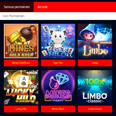
Semua permainan
Arcade
Mines Gold Rush
Tiger Hilo
Limbo
Lucky Hilo
Mines Neon
Limbo Classic