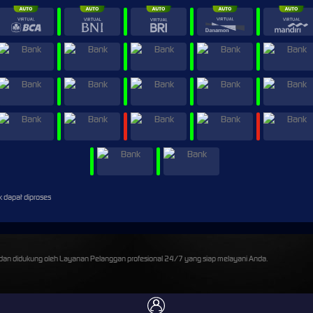
k dapat diproses
dan didukung oleh Layanan Pelanggan profesional 24/7 yang siap melayani Anda.