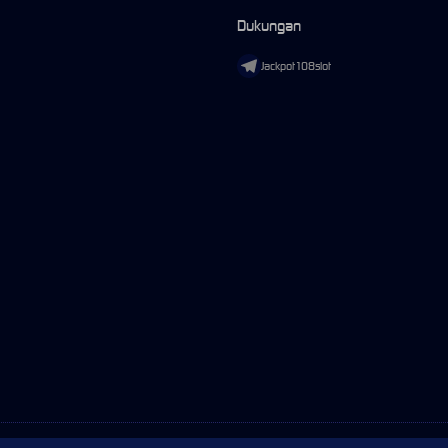
Dukungan
Jackpot108slot