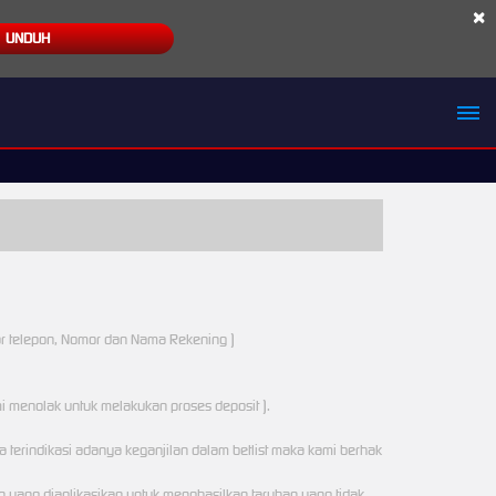
×
UNDUH
or telepon, Nomor dan Nama Rekening )
ami menolak untuk melakukan proses deposit ).
ika terindikasi adanya keganjilan dalam betlist maka kami berhak
 yang diaplikasikan untuk menghasilkan taruhan yang tidak