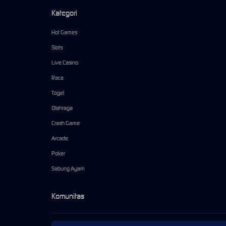
Kategori
Hot Games
Slots
Live Casino
Race
Togel
Olahraga
Crash Game
Arcade
Poker
Sabung Ayam
Komunitas