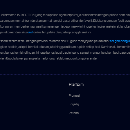
i ini bersama JACKPOT108 yang merupakan agen terpercaya di indonesia dengan pilihan perma
engan memainkan deretan permainan slot gacor pilihan terfavorit. Didukung dengan fasilitas pel
ng konsisten memberikan sensasi kemenangan jackpot maxwin hingga ke tingkat maksimal, lengkap
gai rekomendasi situs
slot
online terupdate dan paling canggih saat ini.
ja sama secara resmi dengan provider ternama slot88 guna menyajikan permainan
slot gampang
adiah jackpot bernilai ratusan juta hingga miliaran rupiah setiap hari. Kami selalu berko
guan, bonus komisi rollingan, hingga bonus loyalty point yang sangat menguntungkan bagi para
rian Google lewat perangkat smartphone, tablet, maupun komputer anda.
Platform
Promosi
Loyalty
Referral