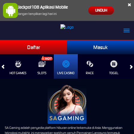
×
Jackpot108 Aplikasi Mobile
UNDUH
Jangan tampilkan lagi hari ini
Daftar
Masuk
HOT GAMES
SLOTS
LIVE CASINO
RACE
TOGEL
OL
SA Gaming adalah penyedia platform hiburan online terkemuka di Asia. Menggunakan
teknologi mutakhir, ini menawarkan spektrum penuh Permainan Langsung termasuk