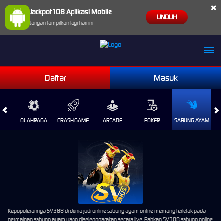
×
Jackpot108 Aplikasi Mobile
UNDUH
Jangan tampilkan lagi hari ini
Daftar
Masuk
L
OLAHRAGA
CRASH GAME
ARCADE
POKER
SABUNG AYAM
Kepopulerannya SV388 di dunia judi online sabung ayam online memang terletak pada
permainan sabung ayam yang diselenggarakan secara live. Bahkan SV388 sabung online