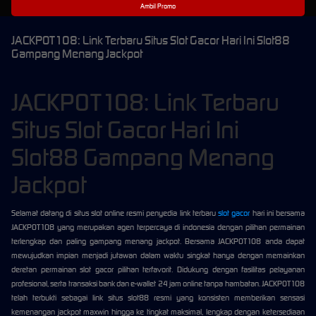
Ambil Promo
JACKPOT108: Link Terbaru Situs Slot Gacor Hari Ini Slot88
Gampang Menang Jackpot
JACKPOT108: Link Terbaru
Situs Slot Gacor Hari Ini
Slot88 Gampang Menang
Jackpot
Selamat datang di situs slot online resmi penyedia link terbaru
slot gacor
hari ini bersama
JACKPOT108 yang merupakan agen terpercaya di indonesia dengan pilihan permainan
terlengkap dan paling gampang menang jackpot. Bersama JACKPOT108 anda dapat
mewujudkan impian menjadi jutawan dalam waktu singkat hanya dengan memainkan
deretan permainan slot gacor pilihan terfavorit. Didukung dengan fasilitas pelayanan
profesional, serta transaksi bank dan e-wallet 24 jam online tanpa hambatan. JACKPOT108
telah terbukti sebagai link situs slot88 resmi yang konsisten memberikan sensasi
kemenangan jackpot maxwin hingga ke tingkat maksimal, lengkap dengan ketersediaan