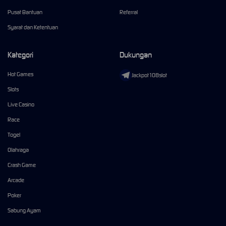
Pusat Bantuan
Referral
Syarat dan Ketentuan
Kategori
Dukungan
Hot Games
Jackpot108slot
Slots
Live Casino
Race
Togel
Olahraga
Crash Game
Arcade
Poker
Sabung Ayam