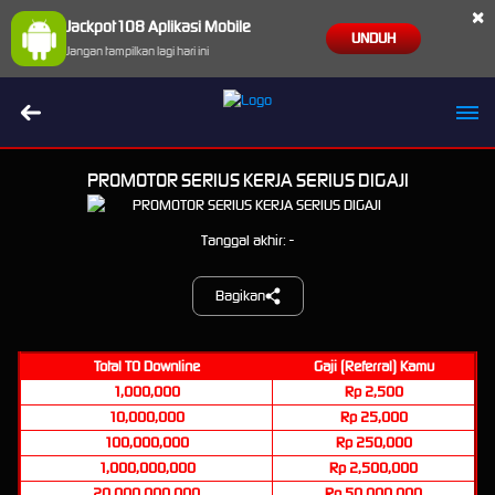
×
Jackpot108 Aplikasi Mobile
UNDUH
Jangan tampilkan lagi hari ini
PROMOTOR SERIUS KERJA SERIUS DIGAJI
Tanggal akhir: -
Bagikan
Total TO Downline
Gaji (Referral) Kamu
1,000,000
Rp 2,500
10,000,000
Rp 25,000
100,000,000
Rp 250,000
1,000,000,000
Rp 2,500,000
20,000,000,000
Rp 50,000,000