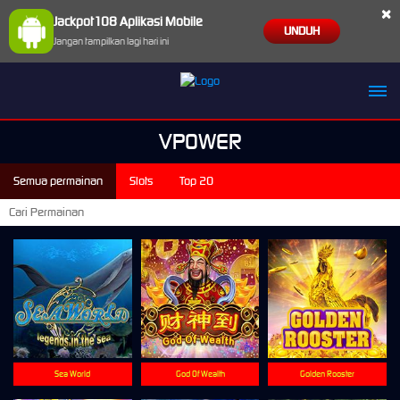
×
Jackpot108 Aplikasi Mobile
UNDUH
Jangan tampilkan lagi hari ini
VPOWER
Semua permainan
Slots
Top 20
Sea World
God Of Wealth
Golden Rooster