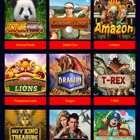
Fortune Panda
Golden Tour
Amazon
Prosperous Lions
Dragon
T-REX