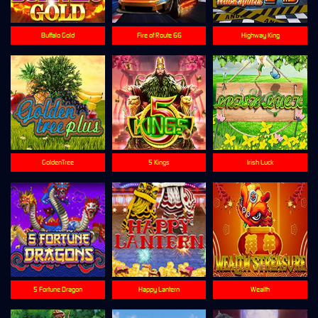
Buffalo Gold
Fire of Route 66
Highway King
GoldenTree
5 Kings
Irish Luck
5 Fortune Dragon
Happy Lantern
Wealth