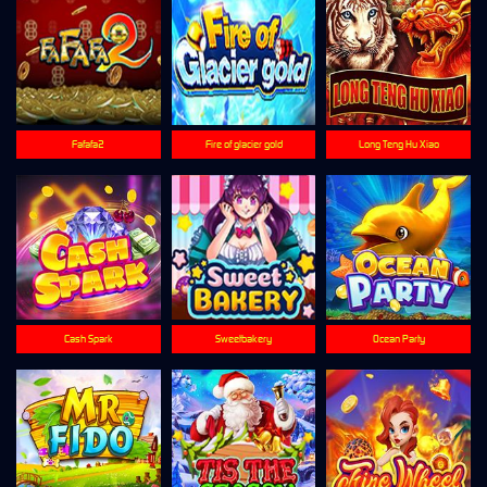
Fafafa2
Fire of glacier gold
Long Teng Hu Xiao
Cash Spark
Sweetbakery
Ocean Party