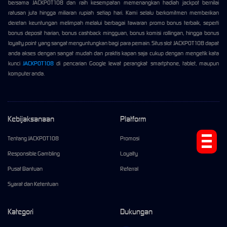
bersama JACKPOT108 dan raih kesempatan memenangkan hadiah jackpot bernilai
ratusan juta hingga miliaran rupiah setiap hari. Kami selalu berkomitmen memberikan
deretan keuntungan melimpah melalui berbagai tawaran promo bonus terbaik, seperti
bonus deposit harian, bonus cashback mingguan, bonus komisi rollingan, hingga bonus
loyalty point yang sangat menguntungkan bagi para pemain. Situs slot JACKPOT108 dapat
anda akses dengan sangat mudah dan praktis kapan saja cukup dengan mengetik kata
kunci
JACKPOT108
di pencarian Google lewat perangkat smartphone, tablet, maupun
komputer anda.
Kebijaksanaan
Platform
Tentang JACKPOT108
Promosi
Responsible Gambling
Loyalty
Pusat Bantuan
Referral
Syarat dan Ketentuan
Kategori
Dukungan