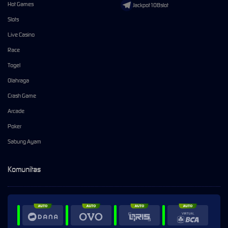
Hot Games
Jackpot108slot
Slots
Live Casino
Race
Togel
Olahraga
Crash Game
Arcade
Poker
Sabung Ayam
Komunitas