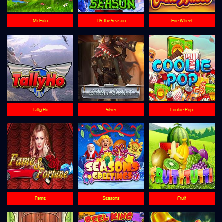
Mr.Fido
TIS The Season
Fire Wheel
Tally Ho
Silver
Cookie Pop
Fame
Seasons
Fruit