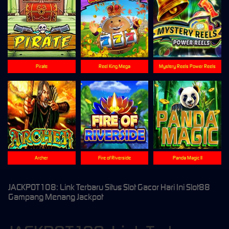
Pirate
Reel King Mega
Mystery Reels Power Reels
Archer
Fire of Riverside
Panda Magic II
JACKPOT108: Link Terbaru Situs Slot Gacor Hari Ini Slot88
Gampang Menang Jackpot