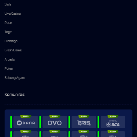
Slots
Live Casino
Race
Togel
Olahraga
Crash Game
Arcade
Poker
Sabung Ayam
Komunitas