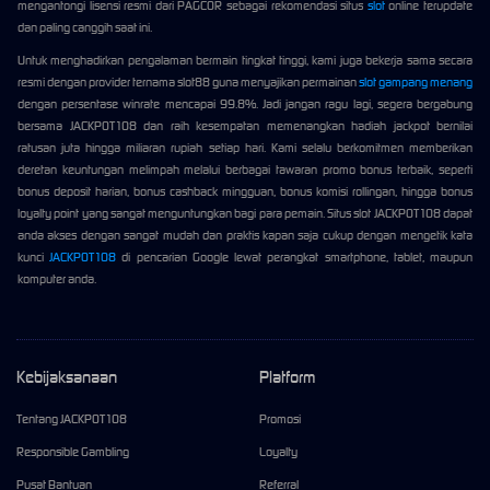
mengantongi lisensi resmi dari PAGCOR sebagai rekomendasi situs
slot
online terupdate
dan paling canggih saat ini.
Untuk menghadirkan pengalaman bermain tingkat tinggi, kami juga bekerja sama secara
resmi dengan provider ternama slot88 guna menyajikan permainan
slot gampang menang
dengan persentase winrate mencapai 99.8%. Jadi jangan ragu lagi, segera bergabung
bersama JACKPOT108 dan raih kesempatan memenangkan hadiah jackpot bernilai
ratusan juta hingga miliaran rupiah setiap hari. Kami selalu berkomitmen memberikan
deretan keuntungan melimpah melalui berbagai tawaran promo bonus terbaik, seperti
bonus deposit harian, bonus cashback mingguan, bonus komisi rollingan, hingga bonus
loyalty point yang sangat menguntungkan bagi para pemain. Situs slot JACKPOT108 dapat
anda akses dengan sangat mudah dan praktis kapan saja cukup dengan mengetik kata
kunci
JACKPOT108
di pencarian Google lewat perangkat smartphone, tablet, maupun
komputer anda.
Kebijaksanaan
Platform
Tentang JACKPOT108
Promosi
Responsible Gambling
Loyalty
Pusat Bantuan
Referral