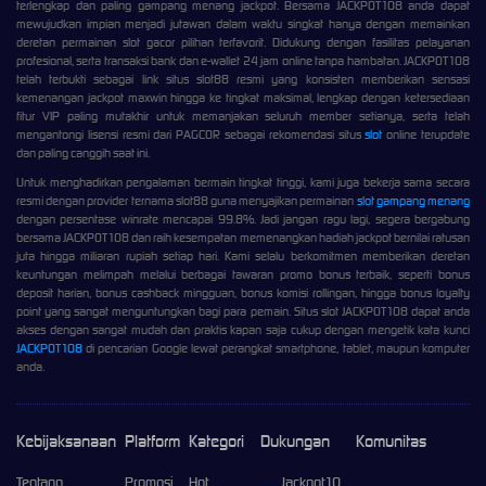
terlengkap dan paling gampang menang jackpot. Bersama JACKPOT108 anda dapat
mewujudkan impian menjadi jutawan dalam waktu singkat hanya dengan memainkan
deretan permainan slot gacor pilihan terfavorit. Didukung dengan fasilitas pelayanan
profesional, serta transaksi bank dan e-wallet 24 jam online tanpa hambatan. JACKPOT108
telah terbukti sebagai link situs slot88 resmi yang konsisten memberikan sensasi
kemenangan jackpot maxwin hingga ke tingkat maksimal, lengkap dengan ketersediaan
fitur VIP paling mutakhir untuk memanjakan seluruh member setianya, serta telah
mengantongi lisensi resmi dari PAGCOR sebagai rekomendasi situs
slot
online terupdate
dan paling canggih saat ini.
Untuk menghadirkan pengalaman bermain tingkat tinggi, kami juga bekerja sama secara
resmi dengan provider ternama slot88 guna menyajikan permainan
slot gampang menang
dengan persentase winrate mencapai 99.8%. Jadi jangan ragu lagi, segera bergabung
bersama JACKPOT108 dan raih kesempatan memenangkan hadiah jackpot bernilai ratusan
juta hingga miliaran rupiah setiap hari. Kami selalu berkomitmen memberikan deretan
keuntungan melimpah melalui berbagai tawaran promo bonus terbaik, seperti bonus
deposit harian, bonus cashback mingguan, bonus komisi rollingan, hingga bonus loyalty
point yang sangat menguntungkan bagi para pemain. Situs slot JACKPOT108 dapat anda
akses dengan sangat mudah dan praktis kapan saja cukup dengan mengetik kata kunci
JACKPOT108
di pencarian Google lewat perangkat smartphone, tablet, maupun komputer
anda.
Kebijaksanaan
Platform
Kategori
Dukungan
Komunitas
Tentang
Promosi
Hot
Jackpot10