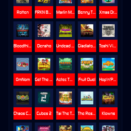
Rotten
FRKN Bananas
Marlin Master
Benny The Beer
Xmas Drop
Bloodthirst
Densho
Undead Fortune
Gladiator Legends
Toshi Video Club
OmNom
Get The Cheese
Aztec Twist
Fruit Duel
Hop'n'Pop
Chaos Crew
Cubes 2
Tai The Toad
The Respinners
Klowns