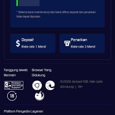
* Selama bank maintenance dan bank offline deposit dan penarikan
tidak dapat diproses
Deposit
Penarikan
Rata-rata 1 Menit
Rata-rata 3 Menit
Tanggung Jawab
Browser Yang
Bermain
Didukung
©2026 Jackpot108. Hak cipta
dilindungi | 18+
Platform Penyedia Layanan