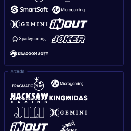
Arcade