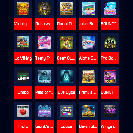
Mighty Masks
Outlasw Inc
Donut Division
Joker Bombs
BOUNCY BOMBS
Le Viking
Tasty Treats
Cash Quest
Alpha Eagle
The Bowery Boys
Limbo
Rise of Ymir
Evil Eyes
Frank's Farm
DONNY DOUGH
Frutz
Gronk's Gems
Cubes
Dawn of Kings
Wings of Horus