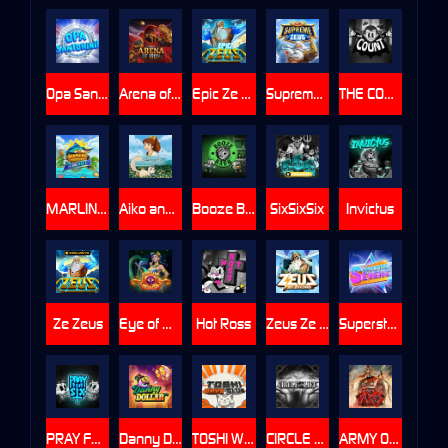
Opa Santorini!
Arena of Iron
Epic Ze Zeus
Supreme Zeus
THE COUNT
MARLIN MASTERS: THE BIG HAUL
Aiko and the Wind Spirit
Booze Bash
SixSixSix
Invictus
Ze Zeus
Eye of Medusa
Hot Ross
Zeus Ze Zecond
Superstar Sevens
PRAY FOR SIX
Danny Dollar
TOSHI WAYS CLUB
CIRCLE OF LIFE
ARMY OF ARES