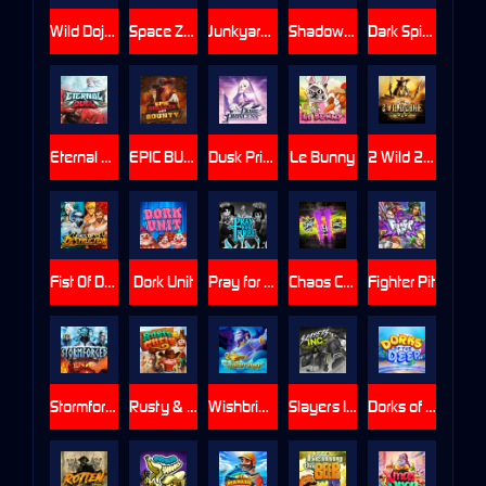
Wild Dojo Strike
Space Zoo
Junkyard Kings
Shadow Strike
Dark Spiral
Eternal Duel
EPIC BULLETS & BOUNTY
Dusk Princess
Le Bunny
2 Wild 2 Die
Fist Of Destruction
Dork Unit
Pray for Three
Chaos Crew 2
Fighter Pit
Stormforged
Rusty & Curly
Wishbringer
Slayers Inc
Dorks of The Deep