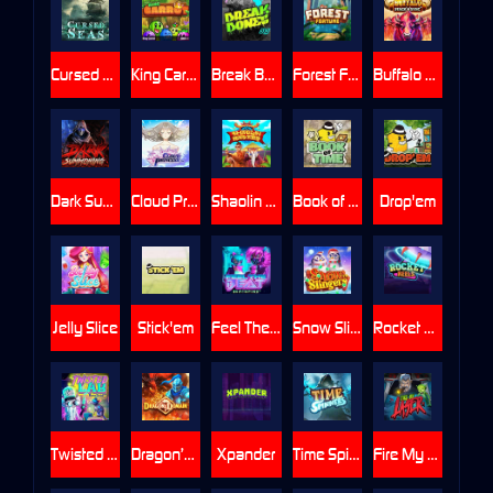
Cursed Seas
King Carrot
Break Bones
Forest Fortune
Buffalo Stack'n'Sync
Dark Summoning
Cloud Princess
Shaolin Master
Book of Time
Drop'em
Jelly Slice
Stick'em
Feel The Beat
Snow Slingers
Rocket Reels
Twisted Lab
Dragon’s Domain
Xpander
Time Spinners
Fire My Laser