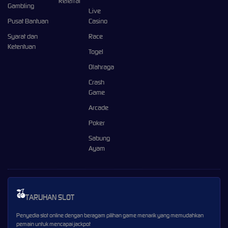
Referral
Gambling
Live
Pusat Bantuan
Casino
Syarat dan
Race
Ketentuan
Togel
Olahraga
Crash
Game
Arcade
Poker
Sabung
Ayam
TARUHAN SLOT
Penyedia slot online dengan beragam pilihan game menarik yang memudahkan
pemain untuk mencapai jackpot