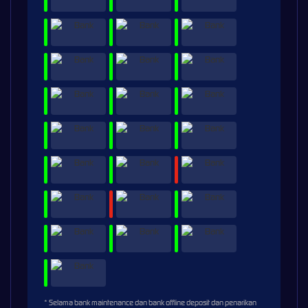
* Selama bank maintenance dan bank offline deposit dan penarikan