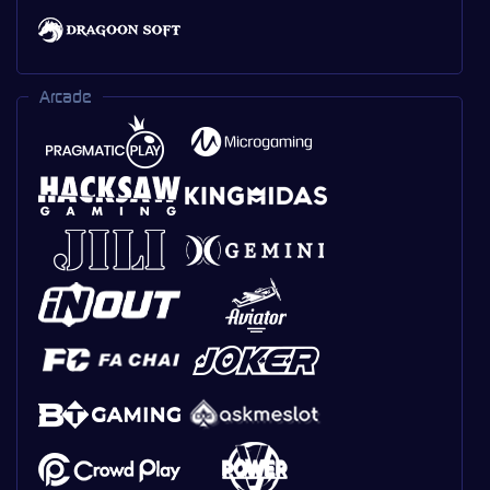
Arcade