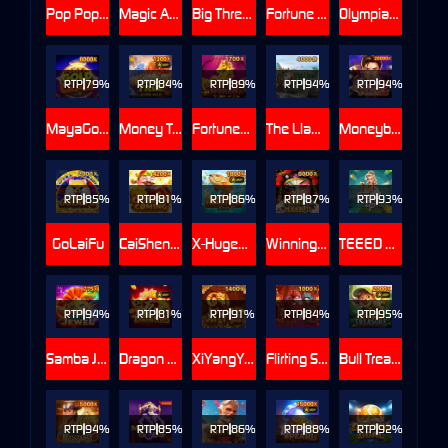
Pop Pop Candy 1000
Magic Ace
Big Three Dragons
Fortune Treasure
Olympian Temple
RTP
79%
RTP
84%
RTP
89%
RTP
94%
RTP
94%
MayaGoldCrazy
Money Tree - Hyper Wild
FortuneHorse
The Llama Adventure
Moneybags Man 2
RTP
85%
RTP
81%
RTP
86%
RTP
87%
RTP
93%
GoLaiFu
CaiShen Coming
X-Huge_Fishin' Fever X-Huge
Winning Mask II
TEEED UP!
RTP
94%
RTP
81%
RTP
91%
RTP
84%
RTP
95%
Samba Jewel
Dragon Soar
XiYangYang
Flirting Scholar Tang
Bull Treasure
RTP
94%
RTP
85%
RTP
86%
RTP
88%
RTP
92%