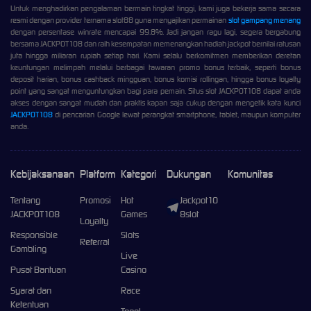
Untuk menghadirkan pengalaman bermain tingkat tinggi, kami juga bekerja sama secara
resmi dengan provider ternama slot88 guna menyajikan permainan
slot gampang menang
dengan persentase winrate mencapai 99.8%. Jadi jangan ragu lagi, segera bergabung
bersama JACKPOT108 dan raih kesempatan memenangkan hadiah jackpot bernilai ratusan
juta hingga miliaran rupiah setiap hari. Kami selalu berkomitmen memberikan deretan
keuntungan melimpah melalui berbagai tawaran promo bonus terbaik, seperti bonus
deposit harian, bonus cashback mingguan, bonus komisi rollingan, hingga bonus loyalty
point yang sangat menguntungkan bagi para pemain. Situs slot JACKPOT108 dapat anda
akses dengan sangat mudah dan praktis kapan saja cukup dengan mengetik kata kunci
JACKPOT108
di pencarian Google lewat perangkat smartphone, tablet, maupun komputer
anda.
Kebijaksanaan
Platform
Kategori
Dukungan
Komunitas
Tentang
Promosi
Hot
Jackpot10
JACKPOT108
Games
8slot
Loyalty
Responsible
Slots
Referral
Gambling
Live
Pusat Bantuan
Casino
Syarat dan
Race
Ketentuan