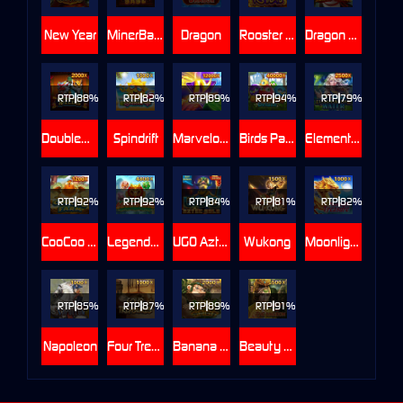
New Year
MinerBabe
Dragon
Rooster In Love
Dragon Warrior
RTP
88%
RTP
82%
RTP
89%
RTP
94%
RTP
79%
DoubleWilds
Spindrift
MarvelousIV
Birds Party Deluxe
Elemental Link Water
RTP
92%
RTP
92%
RTP
84%
RTP
81%
RTP
82%
CooCoo Farm
Legendary5
UGO Aztec Gold
Wukong
Moonlight Treasure
RTP
85%
RTP
87%
RTP
89%
RTP
91%
Napoleon
Four Treasures
Banana Saga
Beauty And The Kingdom