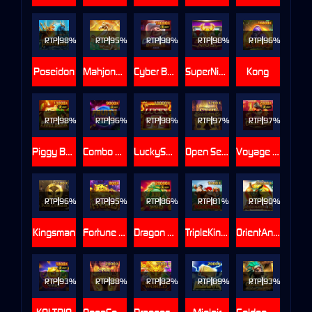
RTP
98%
RTP
95%
RTP
98%
RTP
98%
RTP
96%
Poseidon
Mahjong Wins
Cyber Bounty 4096
SuperNiubi
Kong
RTP
98%
RTP
96%
RTP
98%
RTP
97%
RTP
97%
Piggy Bank
Combo Fruity Bonanza Combo
LuckySeven
Open Sesame
Voyage of Daring Queen X-Lock
RTP
96%
RTP
95%
RTP
86%
RTP
81%
RTP
90%
Kingsman
Fortune Neko
Dragon Soar - Hyper Wild
TripleKingKong
OrientAnimals
RTP
93%
RTP
88%
RTP
82%
RTP
89%
RTP
93%