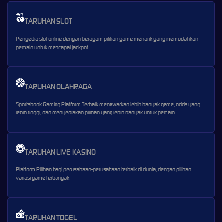
TARUHAN SLOT
Penyedia slot online dengan beragam pilihan game menarik yang memudahkan
pemain untuk mencapai jackpot
TARUHAN OLAHRAGA
Sportsbook Gaming Platform Terbaik menawarkan lebih banyak game, odds yang
lebih tinggi, dan menyediakan pilihan yang lebih banyak untuk pemain.
TARUHAN LIVE KASINO
Platform Pilihan bagi perusahaan-perusahaan terbaik di dunia, dengan pilihan
variasi game terbanyak
TARUHAN TOGEL