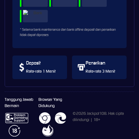
* Selama bank maintenance dan bank offline deposit dan penarikan
tidak dapat diproses
Deposit
Penarikan
Rata-rata 1 Menit
Rata-rata 3 Menit
Tanggung Jawab
Browser Yang
Bermain
Didukung
©2026 Jackpot108. Hak cipta
dilindungi | 18+