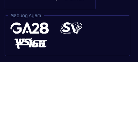
Sabung Ayam