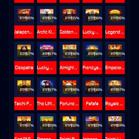
RTP
95%
RTP
97%
RTP
95%
RTP
96%
RTP
96%
Jalapeno 2
Arctic King
Golden Wuzetian
Lucky Wheel
Legend of Aztec
RTP
97%
RTP
97%
RTP
96%
RTP
96%
RTP
95%
Cleopatra
Lucky Wheel Deluxe
Almighty Zeus
Frenzyshot
Emperor Auspicious
RTP
97%
RTP
97%
RTP
98%
RTP
96%
RTP
97%
Taichi Fortuna
The LIttle Witch
Fortune Cat
Fafafa
Royale Expedition
RTP
91%
RTP
89%
RTP
92%
RTP
93%
RTP
84%