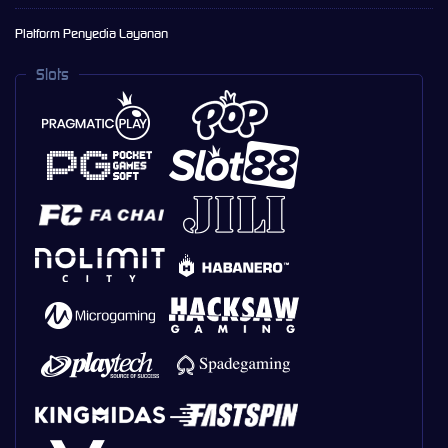
Platform Penyedia Layanan
Slots