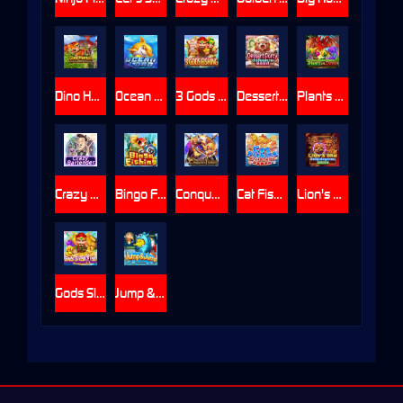
Dino Hunter
Ocean Lord
3 Gods Fishing
Dessert Party
Plants vs. Dinos
Crazy Bartender
Bingo Fishing
Conqueror's Treasure
Cat Fishing
Lion's Orb
Gods Slash Fish
Jump & Jump