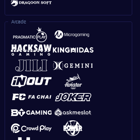
Arcade