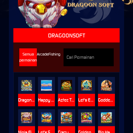
DRAGOONSOFT
Semua
Arcade
Fishing
permainan
Dragon Palace Fishing
Happy Fish
Aztec Treasure
Let's Enhance
Goddess or Crash
Ninja Fishing
Let's Shoot
Crazy Orb
Golden Zuma
Big Hammer