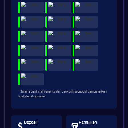
* Selama bank maintenance dan bank offline deposit dan penarikan
tidak dapat diproses
Deposit
Penarikan