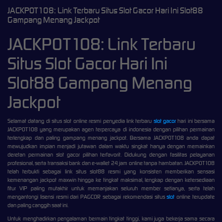
JACKPOT108: Link Terbaru Situs Slot Gacor Hari Ini Slot88
Gampang Menang Jackpot
JACKPOT108: Link Terbaru
Situs Slot Gacor Hari Ini
Slot88 Gampang Menang
Jackpot
Selamat datang di situs slot online resmi penyedia link terbaru
slot gacor
hari ini bersama
JACKPOT108 yang merupakan agen terpercaya di indonesia dengan pilihan permainan
terlengkap dan paling gampang menang jackpot. Bersama JACKPOT108 anda dapat
mewujudkan impian menjadi jutawan dalam waktu singkat hanya dengan memainkan
deretan permainan slot gacor pilihan terfavorit. Didukung dengan fasilitas pelayanan
profesional, serta transaksi bank dan e-wallet 24 jam online tanpa hambatan. JACKPOT108
telah terbukti sebagai link situs slot88 resmi yang konsisten memberikan sensasi
kemenangan jackpot maxwin hingga ke tingkat maksimal, lengkap dengan ketersediaan
fitur VIP paling mutakhir untuk memanjakan seluruh member setianya, serta telah
mengantongi lisensi resmi dari PAGCOR sebagai rekomendasi situs
slot
online terupdate
dan paling canggih saat ini.
Untuk menghadirkan pengalaman bermain tingkat tinggi, kami juga bekerja sama secara