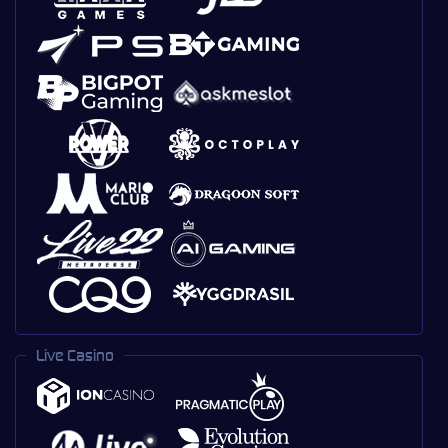
Live Casino