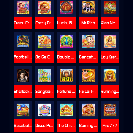
Crazy Crazy 3
Crazy Crazy 2
Lucky Bats
Mr.Rich
Xiao Ne Zha
Football Boots
Oo Ga Cha Ka
Double Fly
Ganesha Jr.
Loy Krathong
Sherlock Holmes
Songkran Festival
Fortune Spirits
Fa Cai Fu Wa
Running Animals
Baseball Fever
Disco Piggy
The Chicken House
Burning Xi-You
Fire777