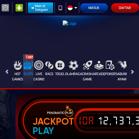
Main di
MASUK
DAFTAR
Telegram
HOT
SLOTS
LIVE
RACE
TOGEL
OLAHRAGA
CRASH
ARCADE
POKER
SABUNG
PROMO
GAMES
CASINO
GAME
AYAM
IDR
12,737,
JACKPOT
PLAY