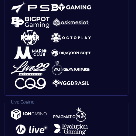
Live Casino