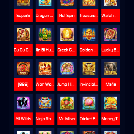
Super5
Dragon Koi
Hot Spin
Treasure House
Watah Master 2
Gu Gu Gu 2 M
Jin Bi Hui Huang
Greek Gods
Golden Dragon Club
Lucky Bats M
[888]
Won Won Won
Jump High 2
Invincible Elephant
Mafia
All Wilds
Ninja Raccoon
Mr. Miser
Cricket Fever
Money Tree