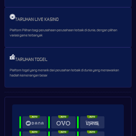
TARUHAN LIVE KASINO
Platform Pilihan bagi perusahaan-perusahaan terbaik di dunia, dengan pilihan
variasi game terbanyak
TARUHAN TOGEL
Platform togel yang menarik dari perusahan terbaik di dunia yang menawarkan
hadiah kemenangan besar