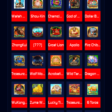
Watah Master
Shou-Xin
Chameleon
God of War
Dollar Bomb
ZhongKui
[777]
Great Lion
Apollo
Fire Chibi M
Treasure Island
Wolf Moon
Acrobatics
Wild Tarzan
Dragon Ball
WuKong&Peaches
Zuma Wild
Lucky Tigers
Treasure Pirate
6 Toros