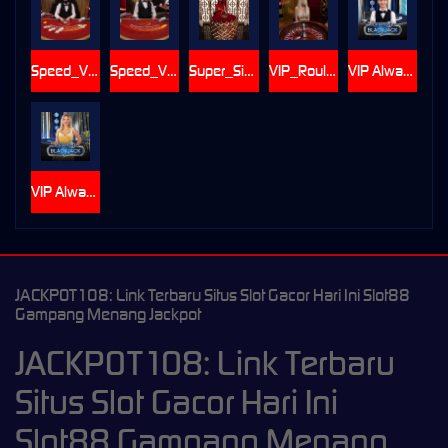
Speed_VIP_Blackjack_C
Speed_VIP_Blackjack_D
Super_Sic_Bo
VIP_Roulette
VIP Always 6 Blackjack 2
VIP Always 6 Blackjack 3
JACKPOT108: Link Terbaru Situs Slot Gacor Hari Ini Slot88
Gampang Menang Jackpot
JACKPOT108: Link Terbaru
Situs Slot Gacor Hari Ini
Slot88 Gampang Menang