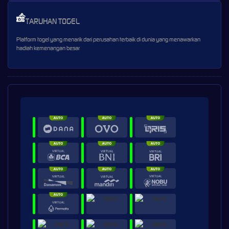
TARUHAN TOGEL
Platform togel yang menarik dari perusahan terbaik di dunia yang menawarkan
hadiah kemenangan besar