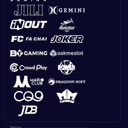
Poker