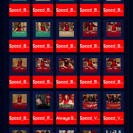
Speed_Baccarat_C
Speed_Baccarat_D
Speed_Baccarat_E
Speed_Baccarat_F
Speed_Baccarat_G
Speed_Baccarat_H
Speed_Baccarat_I
Speed_Baccarat_J
Speed_Baccarat_k
Speed_Baccarat_L
Speed_Baccarat_N
Speed_Baccarat_O
Speed_Baccarat_P
Speed_Baccarat_Q
Speed_Baccarat_R
Speed_Baccarat_S
Speed_Roulette
Always 9 Baccarat
Speed_VIP_Blackjack_A
Speed_VIP_Blackjack_B