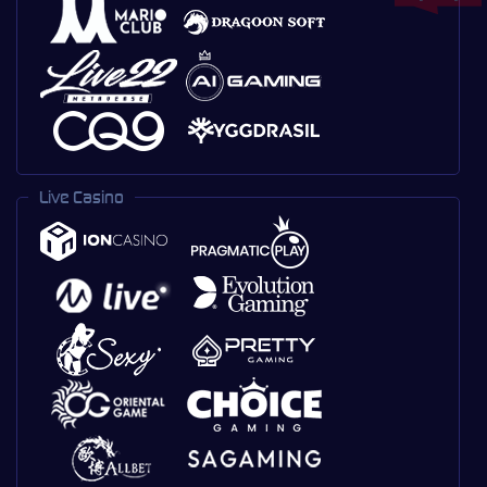
Live Casino