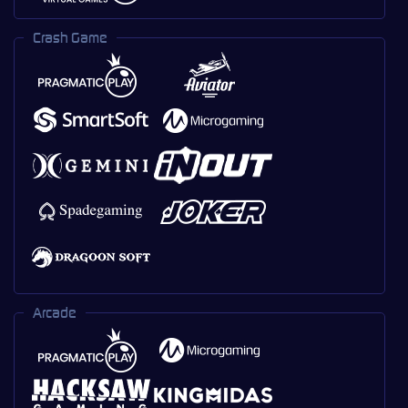
Crash Game
Arcade