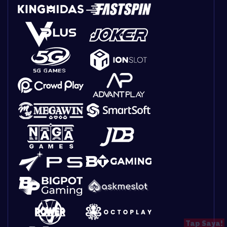
Tap Saya!