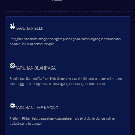
TARUHAN SLOT
Penyedia slot online dengan beragam pilihan game menarik yang memudahkan
pemain untuk mencapai jackpot
TARUHAN OLAHRAGA
Sportsbook Gaming Platform Terbaik menawarkan lebih banyak game, odds yang
lebih tinggi, dan menyediakan pilihan yang lebih banyak untuk pemain.
TARUHAN LIVE KASINO
Platform Pilihan bagi perusahaan-perusahaan terbaik di dunia, dengan pilihan
variasi game terbanyak