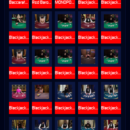
Baccarat_Squeeze
Red Baron RNG
MONOPOLY Roll'em
Blackjack_B
Blackjack_C
Blackjack_D
Blackjack_Diamond_VIP
Blackjack_E
Blackjack_Fortune_VIP
Blackjack_G
Blackjack_Grand_VIP
Blackjack_H
Blackjack_I
Blackjack_Infinite
Blackjack_J
Blackjack_Party
Blackjack_Platinum_VIP
Blackjack_Silver_1
Blackjack_Silver_2
Blackjack_Silver_3