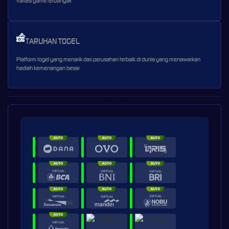
variasi game terbanyak
TARUHAN TOGEL
Platform togel yang menarik dari perusahan terbaik di dunia yang menawarkan
hadiah kemenangan besar