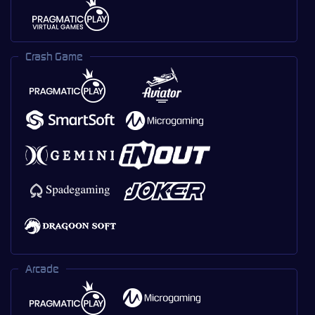
Crash Game
Arcade