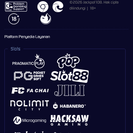
©2026 Jackpot108. Hak cipta
dilindungi | 18+
Platform Penyedia Layanan
Slots