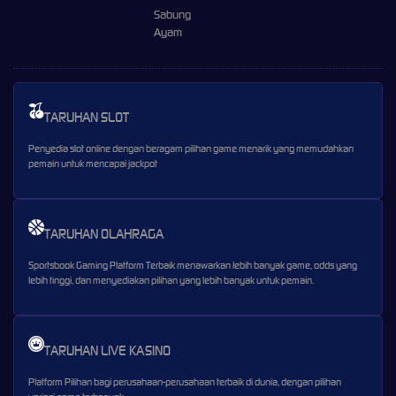
Sabung
Ayam
TARUHAN SLOT
Penyedia slot online dengan beragam pilihan game menarik yang memudahkan
pemain untuk mencapai jackpot
TARUHAN OLAHRAGA
Sportsbook Gaming Platform Terbaik menawarkan lebih banyak game, odds yang
lebih tinggi, dan menyediakan pilihan yang lebih banyak untuk pemain.
TARUHAN LIVE KASINO
Platform Pilihan bagi perusahaan-perusahaan terbaik di dunia, dengan pilihan