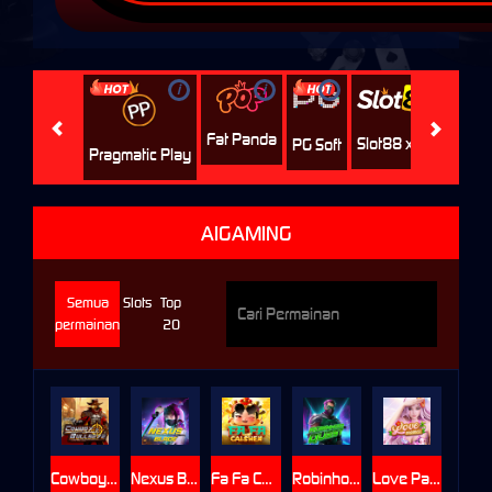
i
i
i
i
i
Facha
Fat Panda
Slot88 x PP
PG Soft
Pragmatic Play
AIGAMING
Semua
Slots
Top
permainan
20
Cowboy Bullseye
Nexus Blade
Fa Fa Caishen
Robinhood Quest
Love Paradise