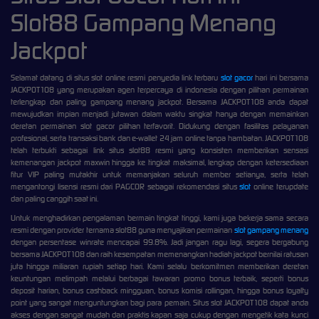
Slot88 Gampang Menang
Jackpot
Selamat datang di situs slot online resmi penyedia link terbaru
slot gacor
hari ini bersama
JACKPOT108 yang merupakan agen terpercaya di indonesia dengan pilihan permainan
terlengkap dan paling gampang menang jackpot. Bersama JACKPOT108 anda dapat
mewujudkan impian menjadi jutawan dalam waktu singkat hanya dengan memainkan
deretan permainan slot gacor pilihan terfavorit. Didukung dengan fasilitas pelayanan
profesional, serta transaksi bank dan e-wallet 24 jam online tanpa hambatan. JACKPOT108
telah terbukti sebagai link situs slot88 resmi yang konsisten memberikan sensasi
kemenangan jackpot maxwin hingga ke tingkat maksimal, lengkap dengan ketersediaan
fitur VIP paling mutakhir untuk memanjakan seluruh member setianya, serta telah
mengantongi lisensi resmi dari PAGCOR sebagai rekomendasi situs
slot
online terupdate
dan paling canggih saat ini.
Untuk menghadirkan pengalaman bermain tingkat tinggi, kami juga bekerja sama secara
resmi dengan provider ternama slot88 guna menyajikan permainan
slot gampang menang
dengan persentase winrate mencapai 99.8%. Jadi jangan ragu lagi, segera bergabung
bersama JACKPOT108 dan raih kesempatan memenangkan hadiah jackpot bernilai ratusan
juta hingga miliaran rupiah setiap hari. Kami selalu berkomitmen memberikan deretan
keuntungan melimpah melalui berbagai tawaran promo bonus terbaik, seperti bonus
deposit harian, bonus cashback mingguan, bonus komisi rollingan, hingga bonus loyalty
point yang sangat menguntungkan bagi para pemain. Situs slot JACKPOT108 dapat anda
akses dengan sangat mudah dan praktis kapan saja cukup dengan mengetik kata kunci