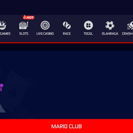
 GAMES
SLOTS
LIVE CASINO
RACE
TOGEL
OLAHRAGA
CRASH
MARIO CLUB