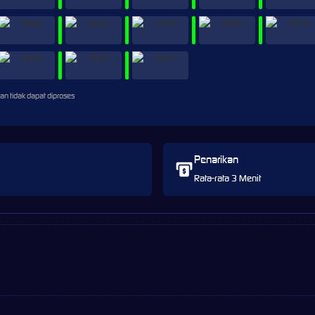
an tidak dapat diproses
Penarikan
Rata-rata 3 Menit