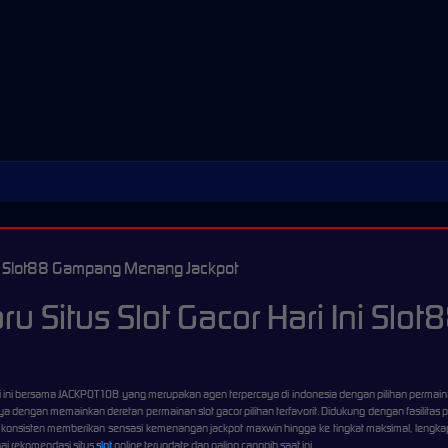
Ini Slot88 Gampang Menang Jackpot
ru Situs Slot Gacor Hari Ini S
i ini bersama JACKPOT108 yang merupakan agen terpercaya di indonesia dengan pilihan perma
engan memainkan deretan permainan slot gacor pilihan terfavorit. Didukung dengan fasilitas pel
g konsisten memberikan sensasi kemenangan jackpot maxwin hingga ke tingkat maksimal, lengka
ai rekomendasi situs
slot
online terupdate dan paling canggih saat ini.