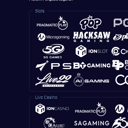
Slots
Live Casino