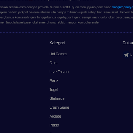
ja sama secara resmi dengan provider ternama slot88 guna menyajikan permainan
slot gampang
adiah jackpot bernilai ratusan juta hingga miliaran rupiah setiap hari. Kami selalu berko
guan, bonus komisi rollingan, hingga bonus loyalty point yang sangat menguntungkan bagi para
rian Google lewat perangkat smartphone, tablet, maupun komputer anda.
Kategori
Duku
Hot Games
J
Slots
Live Casino
Race
Togel
Olahraga
Crash Game
Arcade
Poker