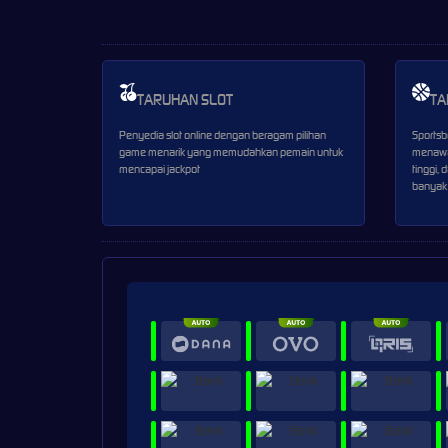
TARUHAN SLOT
TA
Penyedia slot online dengan beragam pilihan
Sportsb
game menarik yang memudahkan pemain untuk
menawar
mencapai jackpot
tinggi,
banyak 