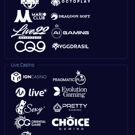
Live Casino