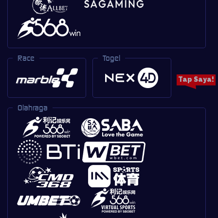
Race
Togel
Tap Saya!
Olahraga