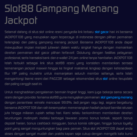
Slot88 Gampang Menang
Jackpot
Selamat datang di situs slot online resmi penyedia link terbaru
slot gacor
hari ini bersama
JACKPOT108 yang merupakan agen terpercaya di indonesia dengan pilihan permainan
terlengkap dan paling gampang menang jackpot. Bersama JACKPOT108 anda dapat
mewujudkan impian menjadi jutawan dalam waktu singkat hanya dengan memainkan
deretan permainan slot gacor pilihan terfavorit. Didukung dengan fasilitas pelayanan
profesional, serta transaksi bank dan e-wallet 24 jam online tanpa hambatan. JACKPOT108
telah terbukti sebagai link situs slot88 resmi yang konsisten memberikan sensasi
kemenangan jackpot maxwin hingga ke tingkat maksimal, lengkap dengan ketersediaan
fitur VIP paling mutakhir untuk memanjakan seluruh member setianya, serta telah
mengantongi lisensi resmi dari PAGCOR sebagai rekomendasi situs
slot
online terupdate
dan paling canggih saat ini.
Untuk menghadirkan pengalaman bermain tingkat tinggi, kami juga bekerja sama secara
resmi dengan provider ternama slot88 guna menyajikan permainan
slot gampang menang
dengan persentase winrate mencapai 99.8%. Jadi jangan ragu lagi, segera bergabung
bersama JACKPOT108 dan raih kesempatan memenangkan hadiah jackpot bernilai ratusan
juta hingga miliaran rupiah setiap hari. Kami selalu berkomitmen memberikan deretan
keuntungan melimpah melalui berbagai tawaran promo bonus terbaik, seperti bonus
deposit harian, bonus cashback mingguan, bonus komisi rollingan, hingga bonus loyalty
point yang sangat menguntungkan bagi para pemain. Situs slot JACKPOT108 dapat anda
akses dengan sangat mudah dan praktis kapan saja cukup dengan mengetik kata kunci