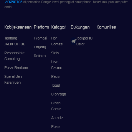
JACKPOT108
di pencarian Google lewat perangkat smartphone, tablet, maupun komputer
anda.
Kebijaksanaan
Platform
Kategori
Dukungan
Komunitas
Tentang
Promosi
Hot
Jackpot10
JACKPOT108
Games
8slot
Loyalty
Responsible
Slots
Referral
Gambling
Live
Pusat Bantuan
Casino
Syarat dan
Race
Ketentuan
Togel
Olahraga
Crash
Game
Arcade
Poker