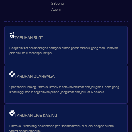
Sabung
Ayam
TARUHAN SLOT
Penyedia slot online dengan beragam pilihan game menarik yang memudahkan
pemain untuk mencapai jackpot
TARUHAN OLAHRAGA
Sportsbook Gaming Platform Terbaik menawarkan lebih banyak game, odds yang
lebih tinggi, dan menyediakan pilihan yang lebih banyak untuk pemain.
TARUHAN LIVE KASINO
Platform Pilihan bagi perusahaan-perusahaan terbaik di dunia, dengan pilihan
variasi game terbanyak