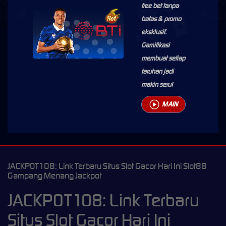
free bet tanpa
batas & promo
eksklusif.
Gamifikasi
membuat setiap
taruhan jadi
makin seru!
MAIN
JACKPOT108: Link Terbaru Situs Slot Gacor Hari Ini Slot88
Gampang Menang Jackpot
JACKPOT108: Link Terbaru
Situs Slot Gacor Hari Ini