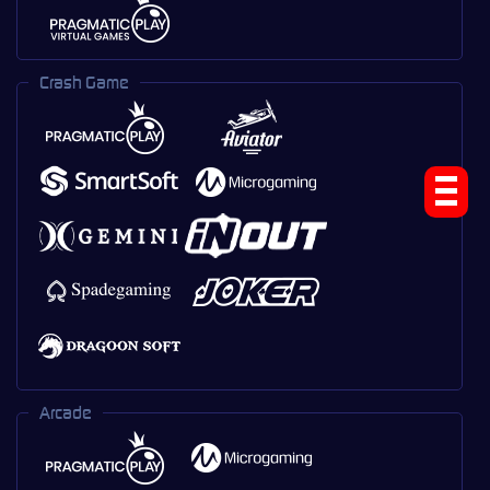
Crash Game
Arcade