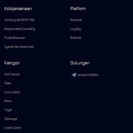
Kebijaksanaan
Platform
Tentang JACKPOT108
Promosi
Responsible Gambling
Loyalty
Pusat Bantuan
Referral
Syarat dan Ketentuan
Kategori
Dukungan
Hot Games
Jackpot108slot
Slots
Live Casino
Race
Togel
Olahraga
Crash Game