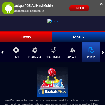
×
Jackpot108 Aplikasi Mobile
UNDUH
Jangan tampilkan lagi hari ini
Daftar
Masuk
E
TOGEL
OLAHRAGA
CRASH GAME
ARCADE
POKER
SA
Balak Play merupakan server permainan yang menyediakan berbagai macam permainan
yang dapat dimainkan dengan hanya menggunakan satu ID permainan saja. Balak Play