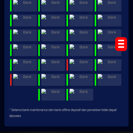
* Selama bank maintenance dan bank offline deposit dan penarikan tidak dapat
diproses