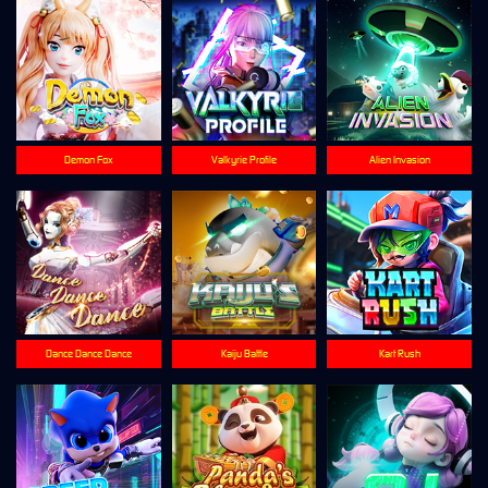
Demon Fox
Valkyrie Profile
Alien Invasion
Dance Dance Dance
Kaiju Battle
Kart Rush