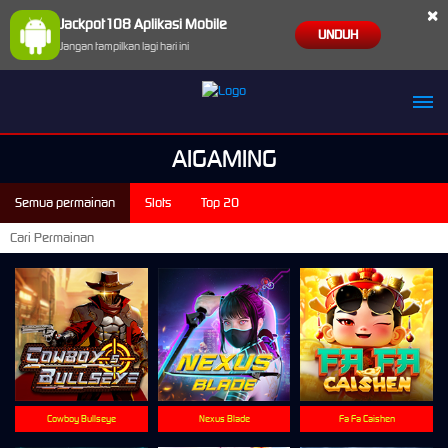
×
Jackpot108 Aplikasi Mobile
UNDUH
Jangan tampilkan lagi hari ini
AIGAMING
Semua permainan
Slots
Top 20
Cowboy Bullseye
Nexus Blade
Fa Fa Caishen