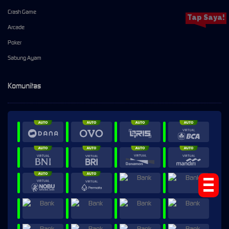
Crash Game
Tap Saya!
Arcade
Poker
Sabung Ayam
Komunitas