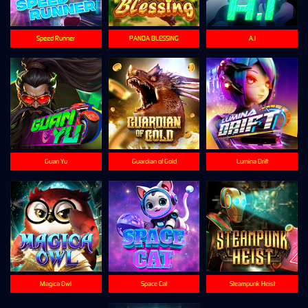
Speed Runner
PANDA BLESSING
A.I
Guan Yu
Guardian of Gold
Lumina Drift
Magica Owl
Space Cat
Steampunk Heist