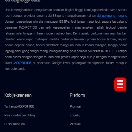
dan paling canggih saat ini.
Untuk menghadirkan pengalaman bermain tingkat tinggi, kami juga bekerja sama secara
resmi dengan provider ternama slot88 guna menyajikan permainan
slot gampang menang
dengan persentase winrate mencapai 99.8%. Jadi jangan ragu lagi, segera bergabung
bersama JACKPOT108 dan raih kesempatan memenangkan hadiah jackpot bernilai
ratusan juta hingga miliaran rupiah setiap hari. Kami selalu berkomitmen memberikan
deretan keuntungan melimpah melalui berbagai tawaran promo bonus terbaik, seperti
bonus deposit harian, bonus cashback mingguan, bonus komisi rollingan, hingga bonus
loyalty point yang sangat menguntungkan bagi para pemain. Situs slot JACKPOT108 dapat
anda akses dengan sangat mudah dan praktis kapan saja cukup dengan mengetik kata
kunci
JACKPOT108
di pencarian Google lewat perangkat smartphone, tablet, maupun
komputer anda.
Kebijaksanaan
Platform
Tentang JACKPOT108
Promosi
Responsible Gambling
Loyalty
Pusat Bantuan
Referral