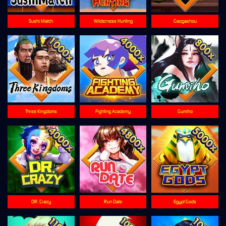
Sushi Match
Wilderness Hunting
Gaogashou
Three Kingdoms
Fighting Academy
Gumiho
DR. Crazy
Run Date
Egypt Gods