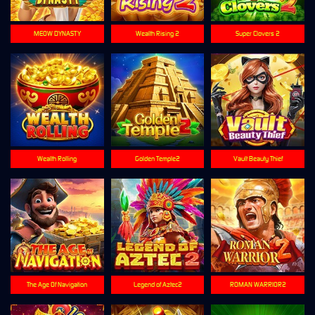
MEOW DYNASTY
Wealth Rising 2
Super Clovers 2
Wealth Rolling
Golden Temple2
Vault Beauty Thief
The Age Of Navigation
Legend of Aztec2
ROMAN WARRIOR2