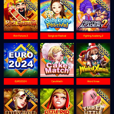
Rich Fortune 2
Songkran Festival
Fighting Academy 2
EURO2024
CakeMatch
Weird Xmas