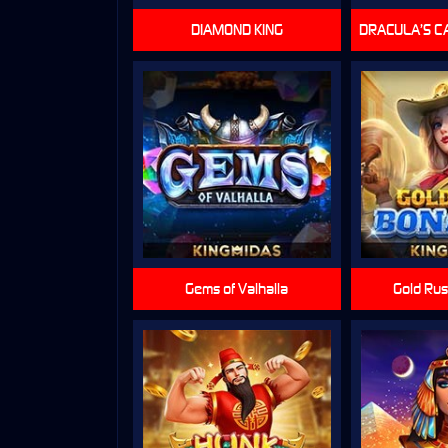
DIAMOND KING
DRACULA’S C
Gems of Valhalla
Gold Ru