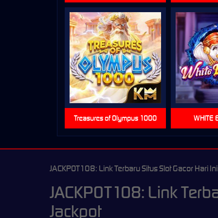
Treasures of Olympus 1000
WHITE 
JACKPOT108: Link Terbaru Situs Slot Gacor Hari 
JACKPOT108: Link Terba
Jackpot