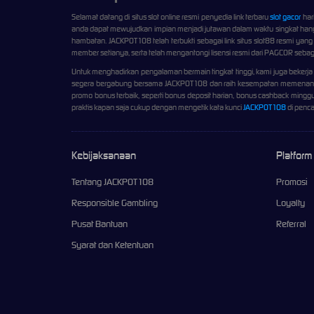
Selamat datang di situs slot online resmi penyedia link terbaru
slot gacor
har
anda dapat mewujudkan impian menjadi jutawan dalam waktu singkat hanya d
hambatan. JACKPOT108 telah terbukti sebagai link situs slot88 resmi yan
member setianya, serta telah mengantongi lisensi resmi dari PAGCOR sebag
Untuk menghadirkan pengalaman bermain tingkat tinggi, kami juga beker
segera bergabung bersama JACKPOT108 dan raih kesempatan memenangkan h
promo bonus terbaik, seperti bonus deposit harian, bonus cashback ming
praktis kapan saja cukup dengan mengetik kata kunci
JACKPOT108
di penca
Kebijaksanaan
Platform
Tentang JACKPOT108
Promosi
Responsible Gambling
Loyalty
Pusat Bantuan
Referral
Syarat dan Ketentuan