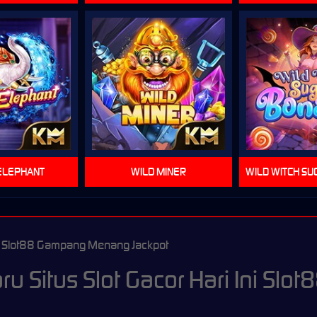
ELEPHANT
WILD MINER
WILD WITCH S
Ini Slot88 Gampang Menang Jackpot
ru Situs Slot Gacor Hari Ini S