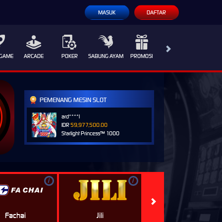
MASUK
DAFTAR
 GAME
ARCADE
POKER
SABUNG AYAM
PROMOSI
PEMENANG MESIN SLOT
ard****l
IDR
59,977,500.00
Starlight Princess™ 1000
adel****3
IDR
12,837,000.00
Gates of Olympus Super Scatter
i
i
i
adel****3
IDR
7,818,000.00
No Limit City
Gates of Olympus Super Scatter
Fachai
Jili
ri****9