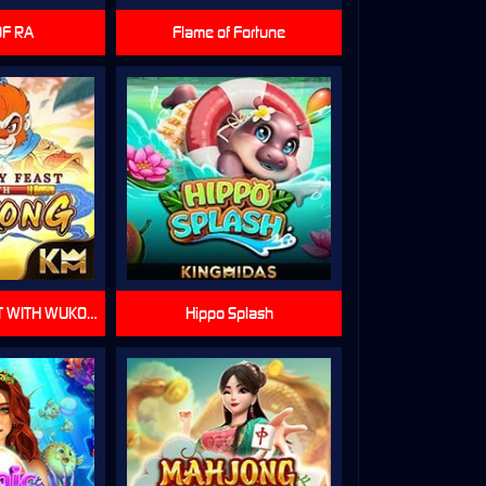
OF RA
Flame of Fortune
HEAVENLY FEAST WITH WUKONG
Hippo Splash