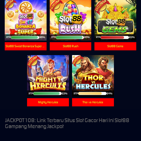
RTP
96%
RTP
95%
RTP
83%
Slot88 Sweet Bonanza Super Scatter
Slot88 Rush
Slot88 Gems
RTP
93%
RTP
84%
Mighty Hercules
Thor vs Hercules
JACKPOT108: Link Terbaru Situs Slot Gacor Hari Ini Slot88
Gampang Menang Jackpot