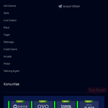
Hot Games
Jackpot108slot
Slots
Live Casino
Race
Togel
Olahraga
Crash Game
Arcade
Poker
Sabung Ayam
Komunitas
Tap Saya!