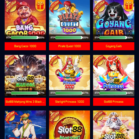
RTP
95%
RTP
95%
RTP
96%
Bang Gacor 1000
Pirate Quest 1000
Goyang Gaib
RTP
97%
RTP
97%
RTP
98%
Slot88 Mahjong Wins 3 Black Scatter
Starlight Princess 1000
Slot88 Princess