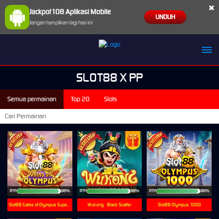
×
Jackpot108 Aplikasi Mobile
UNDUH
Jangan tampilkan lagi hari ini
SLOT88 X PP
Semua permainan
Top 20
Slots
RTP
96%
RTP
96%
RTP
96%
Slot88 Gates of Olympus Super Scatter
Wukong - Black Scatter
Slot88 Olympus 1000