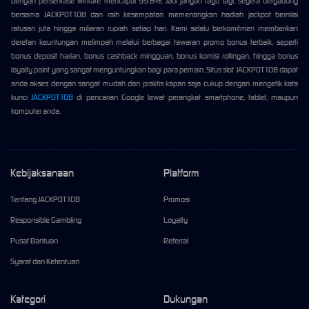
dengan persentase winrate mencapai 99.8%. Jadi jangan ragu lagi, segera bergabung
bersama JACKPOT108 dan raih kesempatan memenangkan hadiah jackpot bernilai
ratusan juta hingga miliaran rupiah setiap hari. Kami selalu berkomitmen memberikan
deretan keuntungan melimpah melalui berbagai tawaran promo bonus terbaik, seperti
bonus deposit harian, bonus cashback mingguan, bonus komisi rollingan, hingga bonus
loyalty point yang sangat menguntungkan bagi para pemain. Situs slot JACKPOT108 dapat
anda akses dengan sangat mudah dan praktis kapan saja cukup dengan mengetik kata
kunci
JACKPOT108
di pencarian Google lewat perangkat smartphone, tablet, maupun
komputer anda.
Kebijaksanaan
Platform
Tentang JACKPOT108
Promosi
Responsible Gambling
Loyalty
Pusat Bantuan
Referral
Syarat dan Ketentuan
Kategori
Dukungan