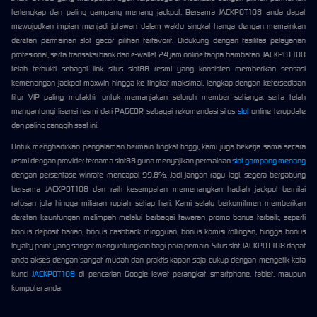
terlengkap dan paling gampang menang jackpot. Bersama JACKPOT108 anda dapat
mewujudkan impian menjadi jutawan dalam waktu singkat hanya dengan memainkan
deretan permainan slot gacor pilihan terfavorit. Didukung dengan fasilitas pelayanan
profesional, serta transaksi bank dan e-wallet 24 jam online tanpa hambatan. JACKPOT108
telah terbukti sebagai link situs slot88 resmi yang konsisten memberikan sensasi
kemenangan jackpot maxwin hingga ke tingkat maksimal, lengkap dengan ketersediaan
fitur VIP paling mutakhir untuk memanjakan seluruh member setianya, serta telah
mengantongi lisensi resmi dari PAGCOR sebagai rekomendasi situs
slot
online terupdate
dan paling canggih saat ini.
Untuk menghadirkan pengalaman bermain tingkat tinggi, kami juga bekerja sama secara
resmi dengan provider ternama slot88 guna menyajikan permainan
slot gampang menang
dengan persentase winrate mencapai 99.8%. Jadi jangan ragu lagi, segera bergabung
bersama JACKPOT108 dan raih kesempatan memenangkan hadiah jackpot bernilai
ratusan juta hingga miliaran rupiah setiap hari. Kami selalu berkomitmen memberikan
deretan keuntungan melimpah melalui berbagai tawaran promo bonus terbaik, seperti
bonus deposit harian, bonus cashback mingguan, bonus komisi rollingan, hingga bonus
loyalty point yang sangat menguntungkan bagi para pemain. Situs slot JACKPOT108 dapat
anda akses dengan sangat mudah dan praktis kapan saja cukup dengan mengetik kata
kunci
JACKPOT108
di pencarian Google lewat perangkat smartphone, tablet, maupun
komputer anda.