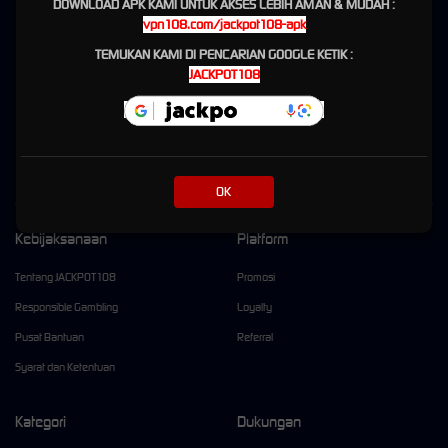
DOWNLOAD APK KAMI UNTUK AKSES LEBIH AMAN & MUDAH :
bersama JACKPOT108 dan raih kesempatan memenangkan hadiah jackpot bernilai
vpn108.com/jackpot108-apk
ratusan juta hingga miliaran rupiah setiap hari. Kami selalu berkomitmen memberikan
deretan keuntungan melimpah melalui berbagai tawaran promo bonus terbaik, seperti
TEMUKAN KAMI DI PENCARIAN GOOGLE KETIK :
bonus deposit harian, bonus cashback mingguan, bonus komisi rollingan, hingga bonus
JACKPOT108
loyalty point yang sangat menguntungkan bagi para pemain. Situs slot JACKPOT108 dapat
anda akses dengan sangat mudah dan praktis kapan saja cukup dengan mengetik kata
kunci
JACKPOT108
di pencarian Google lewat perangkat smartphone, tablet, maupun
komputer anda.
OK
Kebijaksanaan
Platform
Tentang JACKPOT108
Promosi
Responsible Gambling
Loyalty
Pusat Bantuan
Referral
Syarat dan Ketentuan
Kategori
Dukungan