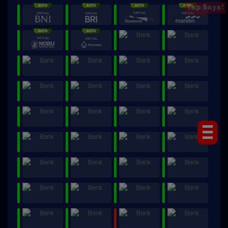
Tap Saya!