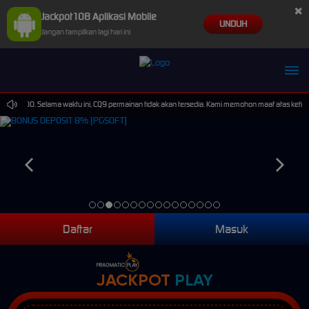
×
Jackpot108 Aplikasi Mobile
UNDUH
Jangan tampilkan lagi hari ini
5.00.00. Selama waktu ini, CQ9 permainan tidak akan tersedia. Kami memohon maaf atas ketid
Daftar
Masuk
JACKPOT
PLAY