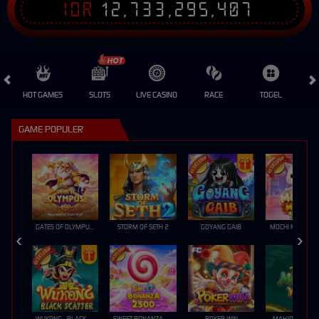
IDR
12,733,295,407
HOT GAMES
SLOTS
LIVE CASINO
RACE
TOGEL
OL
GAME POPULER
GATES OF OLYMPUS POP
STORM OF SETH 2
GOYANG GAIB
MOCHI MANIA 1
WUKONG - BLACK SCATTER
SWEET BONANZA 2500
POKER WIN
MAHJONG WAYS